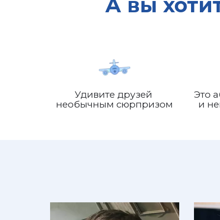
А вы хоти
Удивите друзей 
Это 
необычным сюрпризом
и н